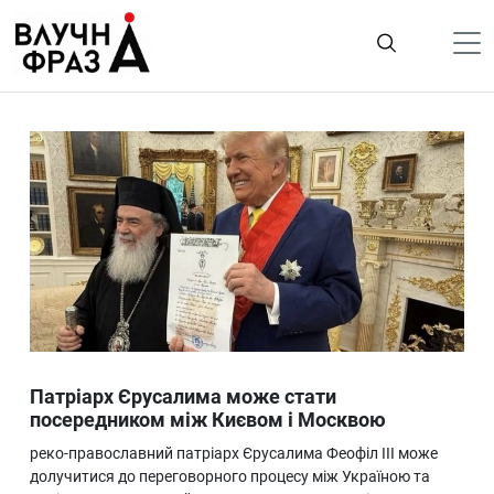
К
содержимому
Політика
Гроші
Життя
Лайфстайл
ТехноНаука
Людина
Корисності
Патріарх Єрусалима може стати
Ukraine
посередником між Києвом і Москвою
Про нас
реко-православний патріарх Єрусалима Феофіл III може
долучитися до переговорного процесу між Україною та