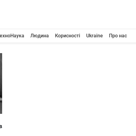
ехноНаука
Людина
Корисності
Ukraine
Про нас
в