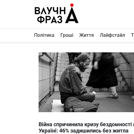
К
содержимому
Політика
Гроші
Життя
Лайфстайл
Т
Політика
Гроші
Життя
Лайфстайл
ТехноНаука
Людина
Корисності
Ukraine
Війна спричинила кризу бездомності 
Про нас
Україні: 46% задишились без житла