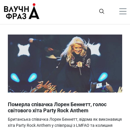
К
содержимому
Політика
Гроші
Життя
Лайфстайл
ТехноНаука
Людина
Корисності
Померла співачка Лорен Беннетт, голос
Ukraine
світового хіта Party Rock Anthem
Про нас
Британська співачка Лорен Беннетт, відома як виконавиця
хіта Party Rock Anthem у співпраці з LMFAO та колишня