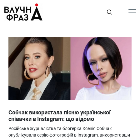
К
содержимому
Політика
Гроші
Життя
Лайфстайл
ТехноНаука
Людина
Корисності
Собчак використала пісню української
Ukraine
співачки в Instagram: що відомо
Про нас
Російська журналістка та блогерка Ксенія Собчак
опублікувала серію фотографій в Instagram, використавши