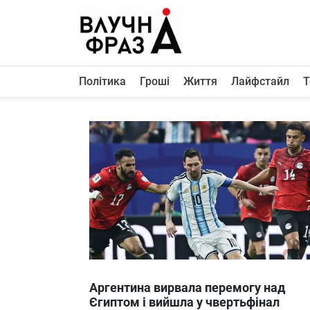
К
содержимому
Політика
Гроші
Життя
Лайфстайл
Т
Політика
Гроші
Життя
Лайфстайл
ТехноНаука
Людина
Корисності
Ukraine
Аргентина вирвала перемогу над
Про нас
Єгиптом і вийшла у чвертьфінал