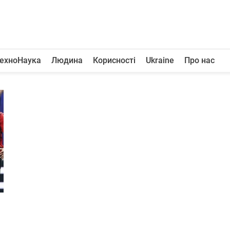
ехноНаука
Людина
Корисності
Ukraine
Про нас