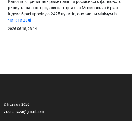
Капотня спричинили різке падіння російського фондового
ринку та панічні продажі на торгах на Московська біржа.
Індекс біржі просів до 2425 пунктів, оновивши мінімум із…
Читати далі
2026-06-18, 08:14
© fraza.ua 2026
vlucnafraza@gmail.com