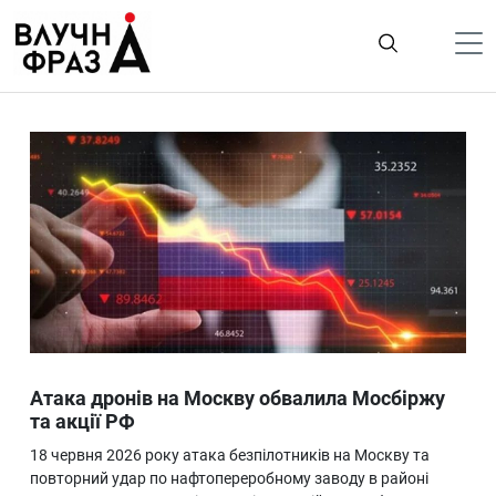
К
содержимому
Політика
Гроші
Життя
Лайфстайл
ТехноНаука
Людина
Корисності
Атака дронів на Москву обвалила Мосбіржу
Ukraine
та акції РФ
Про нас
18 червня 2026 року атака безпілотників на Москву та
повторний удар по нафтопереробному заводу в районі