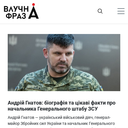
К
содержимому
Політика
Гроші
Життя
Лайфстайл
ТехноНаука
Людина
Корисності
Андрій Гнатов: біографія та цікаві факти про
Ukraine
начальника Генерального штабу ЗСУ
Про нас
Андрій Гнатов — український військовий діяч, генерал-
майор Збройних сил України та начальник Генерального