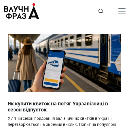
К
содержимому
Політика
Гроші
Життя
Лайфстайл
ТехноНаука
Людина
Корисності
Як купити квиток на потяг Укрзалізниці в
Ukraine
сезон відпусток
Про нас
У літній сезон придбання залізничних квитків в Україні
перетворюється на окремий виклик. Попит на популярні