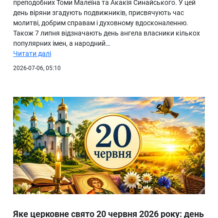
преподобних Томи Малеїна та Акакія Синайського. У цей
день віряни згадують подвижників, присвячують час
молитві, добрим справам і духовному вдосконаленню.
Також 7 липня відзначають день ангела власники кількох
популярних імен, а народний…
Читати далі
2026-07-06, 05:10
Яке церковне свято 20 червня 2026 року: день