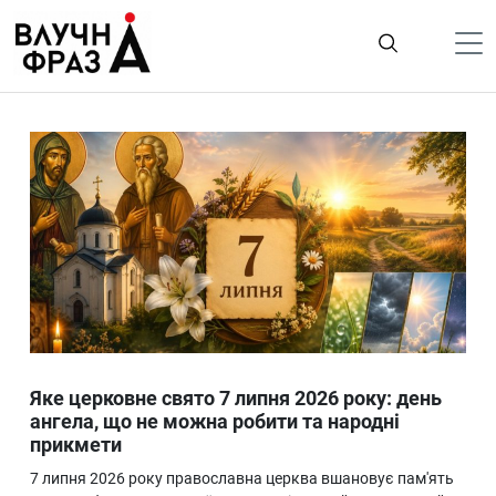
К
содержимому
Політика
Гроші
Життя
Лайфстайл
ТехноНаука
Людина
Корисності
Яке церковне свято 7 липня 2026 року: день
Ukraine
ангела, що не можна робити та народні
прикмети
Про нас
7 липня 2026 року православна церква вшановує пам'ять