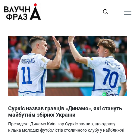
К
содержимому
Політика
Гроші
Життя
Лайфстайл
ТехноНаука
Людина
Корисності
Суркіс назвав гравців «Динамо», які стануть
Ukraine
майбутнім збірної України
Про нас
Президент Динамо Київ Ігор Суркіс заявив, що одразу
кілька молодих футболістів столичного клубу у найближчі