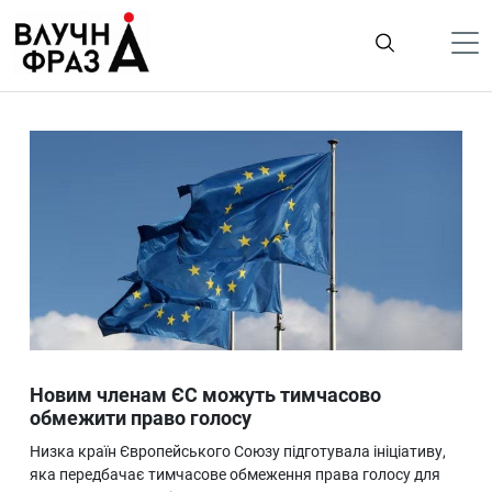
К
содержимому
Політика
Гроші
Життя
Лайфстайл
ТехноНаука
Людина
Корисності
Новим членам ЄС можуть тимчасово
Ukraine
обмежити право голосу
Про нас
Низка країн Європейського Союзу підготувала ініціативу,
яка передбачає тимчасове обмеження права голосу для