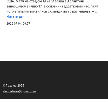
США. Матч на стадіоні AT&T Stadium в Арлінгтоні
завершився внічию 1:1 в основний і додатковий час, після
чого єгиптяни виявилися сильнішими у серії пенальті —…
Читати далі
2026-07-04, 09:57
© fraza.ua 2026
vlucnafraza@gmail.com