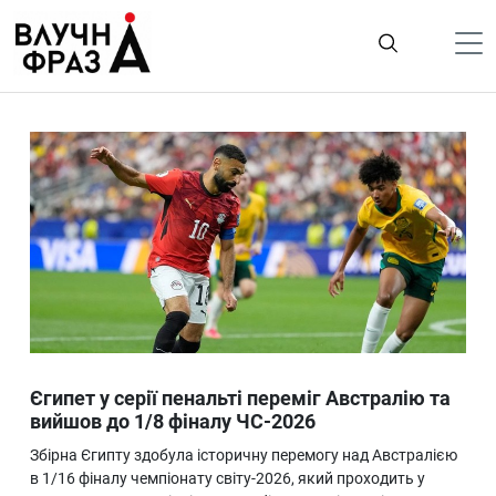
К
содержимому
Політика
Гроші
Життя
Лайфстайл
ТехноНаука
Людина
Корисності
Єгипет у серії пенальті переміг Австралію та
Ukraine
вийшов до 1/8 фіналу ЧС-2026
Про нас
Збірна Єгипту здобула історичну перемогу над Австралією
в 1/16 фіналу чемпіонату світу-2026, який проходить у