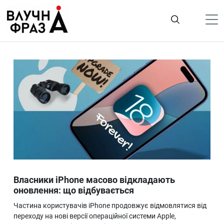
К
содержимому
Політика
Гроші
Життя
Лайфстайл
ТехноНаука
Людина
Корисності
Власники iPhone масово відкладають
Ukraine
оновлення: що відбувається
Про нас
Частина користувачів iPhone продовжує відмовлятися від
переходу на нові версії операційної системи Apple,