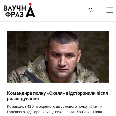
К
содержимому
Політика
Гроші
Життя
Лайфстайл
ТехноНаука
Людина
Корисності
Командира полку «Скеля» відсторонили після
Ukraine
розслідування
Про нас
Командира 425-го окремого штурмового полку «Скеля»
Гаркавого відсторонили від виконання обов’язків після