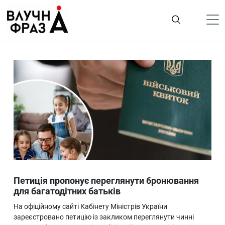
К
содержимому
Політика
Гроші
Життя
Лайфстайл
ТехноНаука
Людина
Корисності
Петиція пропонує переглянути бронювання
Ukraine
для багатодітних батьків
Про нас
На офіційному сайті Кабінету Міністрів України
зареєстровано петицію із закликом переглянути чинні