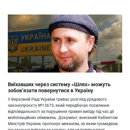
Виїхавших через систему «Шлях» можуть
зобов’язати повернутися в Україну
У Верховній Раді України триває розгляд урядового
законопроєкту №13673, який передбачає посилення
відповідальності за порушення правил виїзду під час дії
мобілізаційних обмежень. Документ, внесений Кабінетом
Міністрів України, пропонує механізм, за яким громадяни,
які законно виїхали за кордон, але не повернулися…