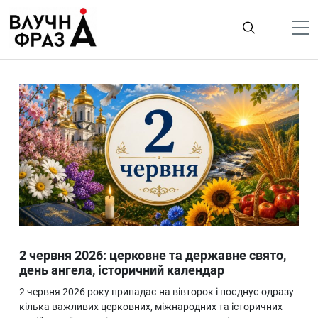
К
содержимому
Політика
Гроші
Життя
Лайфстайл
ТехноНаука
Людина
Корисності
2 червня 2026: церковне та державне свято,
Ukraine
день ангела, історичний календар
Про нас
2 червня 2026 року припадає на вівторок і поєднує одразу
кілька важливих церковних, міжнародних та історичних