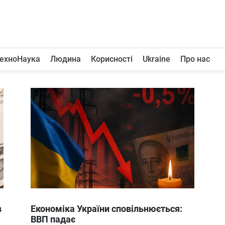
ехноНаука
Людина
Корисності
Ukraine
Про нас
в
Економіка України сповільнюється:
ВВП падає