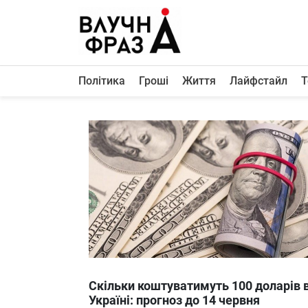
К
содержимому
Політика
Гроші
Життя
Лайфстайл
Т
Політика
Гроші
Життя
Лайфстайл
ТехноНаука
Людина
Корисності
Ukraine
Скільки коштуватимуть 100 доларів 
Про нас
Україні: прогноз до 14 червня