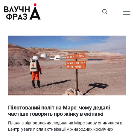
К
содержимому
Політика
Гроші
Життя
Лайфстайл
ТехноНаука
Людина
Корисності
Пілотований політ на Марс: чому дедалі
Ukraine
частіше говорять про жінку в екіпажі
Про нас
Плани з відправлення людини на Марс знову опинилися в
центрі уваги після активізації міжнародних космічних