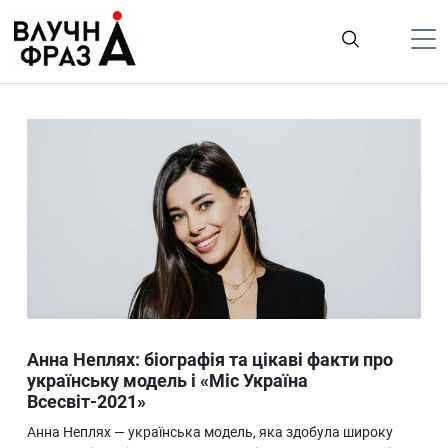
К
содержимому
Політика
Гроші
Життя
Лайфстайл
ТехноНаука
Людина
Корисності
Анна Неплях: біографія та цікаві факти про
Ukraine
українську модель і «Міс Україна
Всесвіт-2021»
Про нас
Анна Неплях — українська модель, яка здобула широку