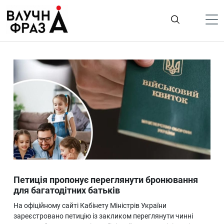
К
содержимому
Політика
Гроші
Життя
Лайфстайл
ТехноНаука
Людина
Корисності
Петиція пропонує переглянути бронювання
Ukraine
для багатодітних батьків
Про нас
На офіційному сайті Кабінету Міністрів України
зареєстровано петицію із закликом переглянути чинні