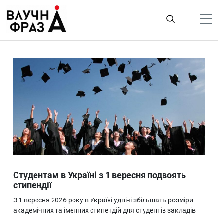
К
содержимому
Політика
Гроші
Життя
Лайфстайл
ТехноНаука
Людина
Корисності
Студентам в Україні з 1 вересня подвоять
Ukraine
стипендії
Про нас
З 1 вересня 2026 року в Україні удвічі збільшать розміри
академічних та іменних стипендій для студентів закладів