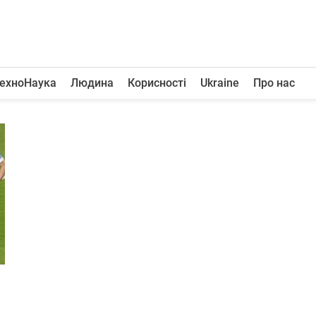
ехноНаука
Людина
Корисності
Ukraine
Про нас