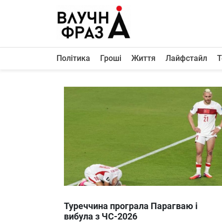
К
содержимому
Політика
Гроші
Життя
Лайфстайл
Т
Політика
Гроші
Життя
Лайфстайл
ТехноНаука
Людина
Корисності
Ukraine
Туреччина програла Парагваю і
Про нас
вибула з ЧС-2026