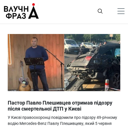
К
содержимому
Політика
Гроші
Життя
Лайфстайл
ТехноНаука
Людина
Корисності
Пастор Павло Плешивцев отримав підозру
Ukraine
після смертельної ДТП у Києві
Про нас
У Києві правоохоронці повідомили про підозру 49-річному
водію Mercedes-Benz Павлу Плешивцеву, який 5 червня