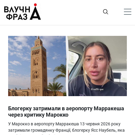
К
содержимому
Політика
Гроші
Життя
Лайфстайл
ТехноНаука
Людина
Корисності
Блогерку затримали в аеропорту Марракеша
Ukraine
через критику Марокко
Про нас
У Марокко в аеропорту Марракеша 13 червня 2026 року
затримали громадянку Франції, блогерку Ясс Наубель, яка