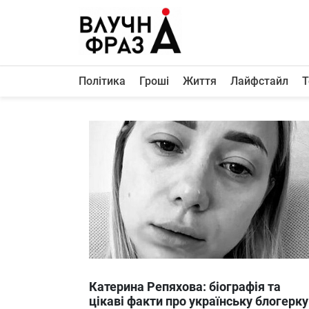
К
содержимому
Політика
Гроші
Життя
Лайфстайл
Т
Політика
Гроші
Життя
Лайфстайл
ТехноНаука
Людина
Корисності
Ukraine
Катерина Репяхова: біографія та
Про нас
цікаві факти про українську блогерку