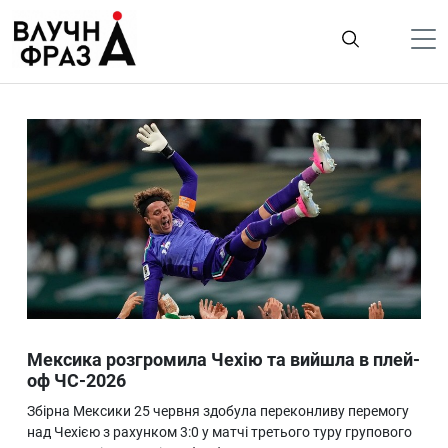
К
содержимому
Політика
Гроші
Життя
Лайфстайл
ТехноНаука
Людина
Корисності
Мексика розгромила Чехію та вийшла в плей-
Ukraine
оф ЧС-2026
Про нас
Збірна Мексики 25 червня здобула переконливу перемогу
над Чехією з рахунком 3:0 у матчі третього туру групового