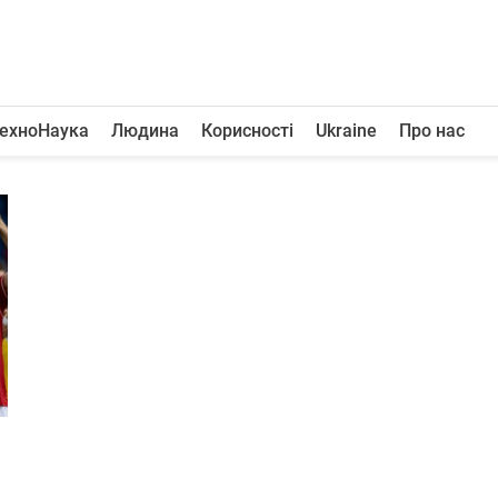
ехноНаука
Людина
Корисності
Ukraine
Про нас