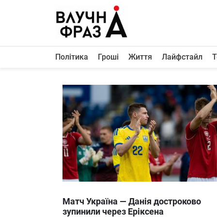
К
содержимому
Політика
Гроші
Життя
Лайфстайл
Т
Політика
Гроші
Життя
Лайфстайл
ТехноНаука
Людина
Корисності
Ukraine
Матч Україна — Данія достроково
Про нас
зупинили через Еріксена