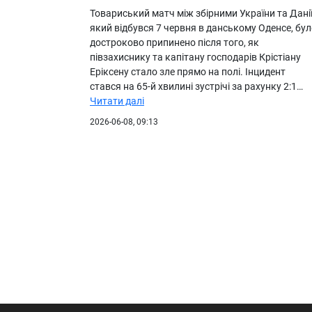
Товариський матч між збірними України та Данії
який відбувся 7 червня в данському Оденсе, бу
достроково припинено після того, як
півзахиснику та капітану господарів Крістіану
Еріксену стало зле прямо на полі. Інцидент
стався на 65-й хвилині зустрічі за рахунку 2:1…
Читати далі
2026-06-08, 09:13