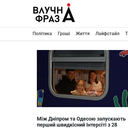
К
содержимому
Політика
Гроші
Життя
Лайфстайл
Т
Політика
Гроші
Життя
Лайфстайл
ТехноНаука
Людина
Корисності
Ukraine
Між Дніпром та Одесою запускають
Про нас
перший швидкісний Інтерсіті з 28