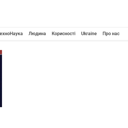
ехноНаука
Людина
Корисності
Ukraine
Про нас