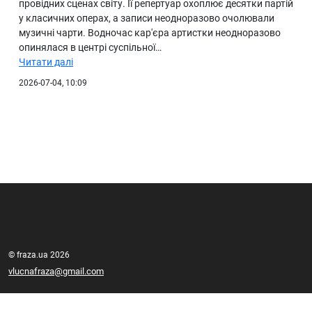
провідних сценах світу. Її репертуар охоплює десятки партій
у класичних операх, а записи неодноразово очолювали
музичні чарти. Водночас кар'єра артистки неодноразово
опинялася в центрі суспільної…
Читати далі
2026-07-04, 10:09
© fraza.ua 2026
vlucnafraza@gmail.com