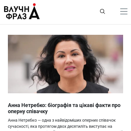
К
содержимому
Політика
Гроші
Життя
Лайфстайл
ТехноНаука
Людина
Корисності
Анна Нетребко: біографія та цікаві факти про
Ukraine
оперну співачку
Про нас
Анна Нетребко — одна з найвідоміших оперних співачок
сучасності, яка протягом двох десятиліть виступає на