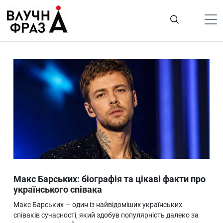
К
содержимому
Політика
Гроші
Життя
Лайфстайл
ТехноНаука
Людина
Корисності
Макс Барських: біографія та цікаві факти про
Ukraine
українського співака
Про нас
Макс Барських — один із найвідоміших українських
співаків сучасності, який здобув популярність далеко за