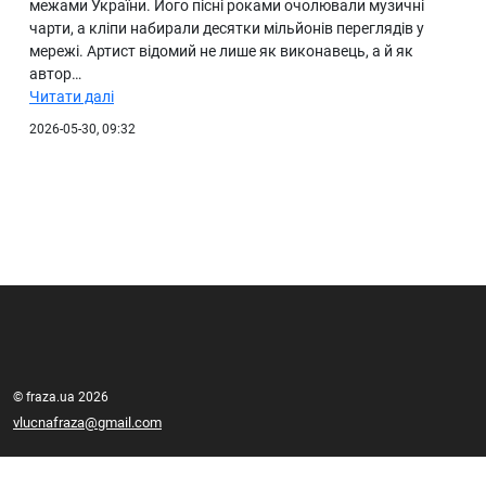
межами України. Його пісні роками очолювали музичні
чарти, а кліпи набирали десятки мільйонів переглядів у
мережі. Артист відомий не лише як виконавець, а й як
автор…
Читати далі
2026-05-30, 09:32
© fraza.ua 2026
vlucnafraza@gmail.com