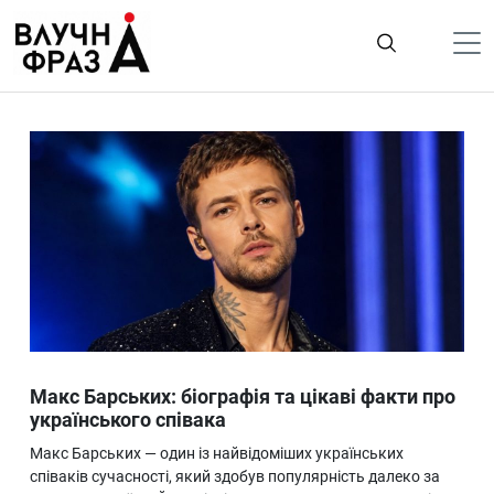
К
содержимому
Політика
Гроші
Життя
Лайфстайл
ТехноНаука
Людина
Корисності
Макс Барських: біографія та цікаві факти про
Ukraine
українського співака
Про нас
Макс Барських — один із найвідоміших українських
співаків сучасності, який здобув популярність далеко за