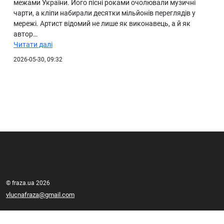
межами України. Його пісні роками очолювали музичні
чарти, а кліпи набирали десятки мільйонів переглядів у
мережі. Артист відомий не лише як виконавець, а й як
автор…
Читати далі
2026-05-30, 09:32
© fraza.ua 2026
vlucnafraza@gmail.com