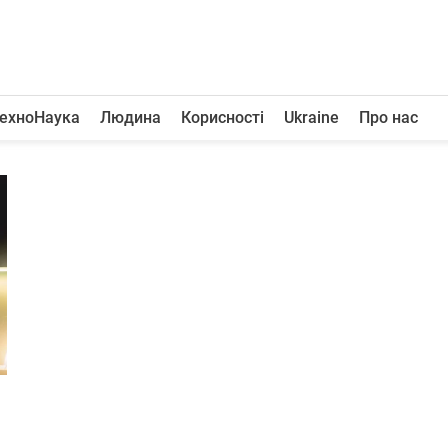
ехноНаука
Людина
Корисності
Ukraine
Про нас