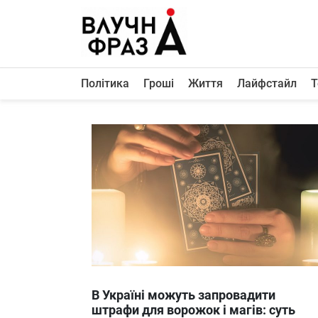
К
содержимому
Політика
Гроші
Життя
Лайфстайл
Т
Політика
Гроші
Життя
Лайфстайл
ТехноНаука
Людина
Корисності
Ukraine
В Україні можуть запровадити
Про нас
штрафи для ворожок і магів: суть