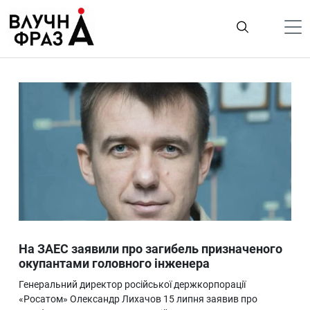
К
содержимому
Політика
Гроші
Життя
Лайфстайл
ТехноНаука
Людина
Корисності
На ЗАЕС заявили про загибель призначеного
Ukraine
окупантами головного інженера
Про нас
Генеральний директор російської держкорпорації
«Росатом» Олександр Лихачов 15 липня заявив про