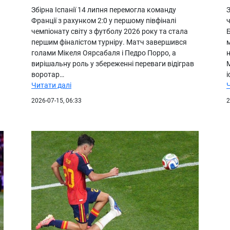
Збірна Іспанії 14 липня перемогла команду
З
Франції з рахунком 2:0 у першому півфіналі
ч
чемпіонату світу з футболу 2026 року та стала
Б
першим фіналістом турніру. Матч завершився
м
голами Мікеля Оярсабаля і Педро Порро, а
н
вирішальну роль у збереженні переваги відіграв
М
воротар…
і
Читати далі
2026-07-15, 06:33
2