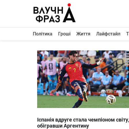
К
содержимому
Політика
Гроші
Життя
Лайфстайл
Т
Політика
Гроші
Життя
Лайфстайл
ТехноНаука
Людина
Корисності
Ukraine
Іспанія вдруге стала чемпіоном світу
Про нас
обігравши Аргентину