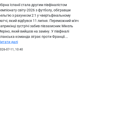
бірна Іспанії стала другим півфіналістом
емпіонату світу-2026 з футболу, обігравши
ельгію з рахунком 2:1 у чвертьфінальному
атчі, який відбувся 11 липня. Переможний м'яч
априкінці зустрічі забив півзахисник Мікель
еріно, який вийшов на заміну. У півфіналі
спанська команда зіграє проти Франції.…
Читати далі
026-07-11, 10:40