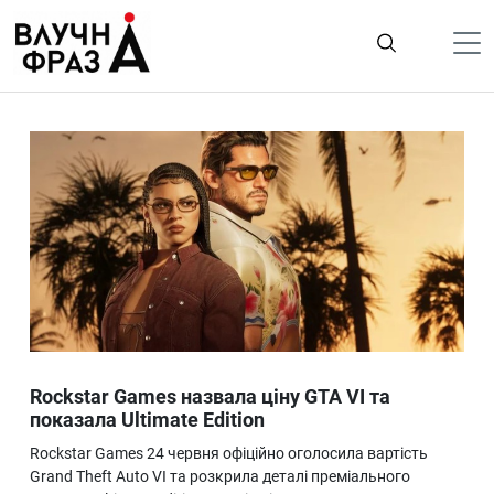
К
содержимому
Політика
Гроші
Життя
Лайфстайл
ТехноНаука
Людина
Корисності
Rockstar Games назвала ціну GTA VI та
Ukraine
показала Ultimate Edition
Про нас
Rockstar Games 24 червня офіційно оголосила вартість
Grand Theft Auto VI та розкрила деталі преміального