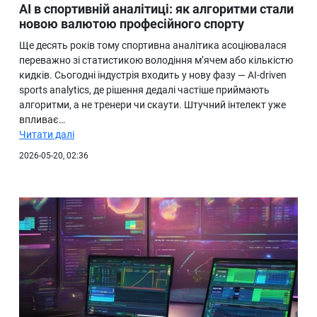
AI в спортивній аналітиці: як алгоритми стали
новою валютою професійного спорту
Ще десять років тому спортивна аналітика асоціювалася
переважно зі статистикою володіння м’ячем або кількістю
кидків. Сьогодні індустрія входить у нову фазу — AI-driven
sports analytics, де рішення дедалі частіше приймають
алгоритми, а не тренери чи скаути. Штучний інтелект уже
впливає…
Читати далі
2026-05-20, 02:36