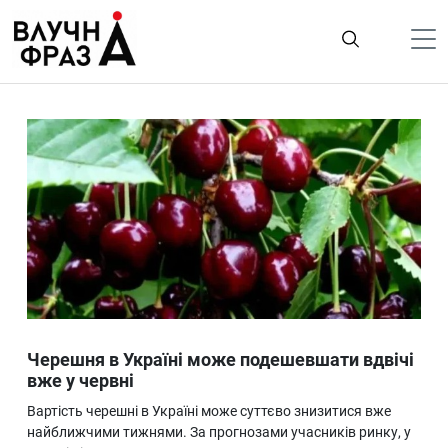
К
содержимому
Політика
Гроші
Життя
Лайфстайл
ТехноНаука
Людина
Корисності
Черешня в Україні може подешевшати вдвічі
Ukraine
вже у червні
Про нас
Вартість черешні в Україні може суттєво знизитися вже
найближчими тижнями. За прогнозами учасників ринку, у