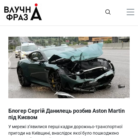
К
содержимому
Політика
Гроші
Життя
Лайфстайл
ТехноНаука
Людина
Корисності
Блогер Сергій Данилець розбив Aston Martin
Ukraine
під Києвом
Про нас
У мережі з’явилися перші кадри дорожньо-транспортної
пригоди на Київщині, внаслідок якої було пошкоджено