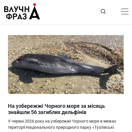
К
содержимому
Політика
Гроші
Життя
Лайфстайл
ТехноНаука
Людина
Корисності
На узбережжі Чорного моря за місяць
Ukraine
знайшли 56 загиблих дельфінів
Про нас
У червні 2026 року на узбережжі Чорного моря в межах
території Національного природного парку «Тузлівські