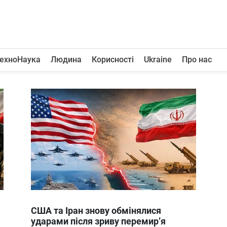
ехноНаука
Людина
Корисності
Ukraine
Про нас
США та Іран знову обмінялися
ударами після зриву перемир’я