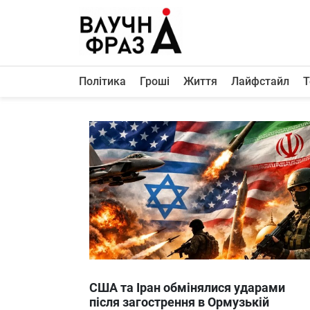
К
содержимому
Політика
Гроші
Життя
Лайфстайл
Т
Політика
Гроші
Життя
Лайфстайл
ТехноНаука
Людина
Корисності
Ukraine
США та Іран обмінялися ударами
Про нас
після загострення в Ормузькій