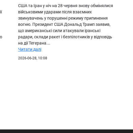
США та Іран у ніч на 28 червня знову обмінялися
ї
військовими ударами після взаємних
звинувачень у порушенні режиму припинення
вогню. Президент США Дональд Трамп заявив,
що американські сили атакували іранські
ю
радари, склади ракет і безпілотників у відповідь
на дії Тегерана.…
Читати далі
2026-06-28, 10:08