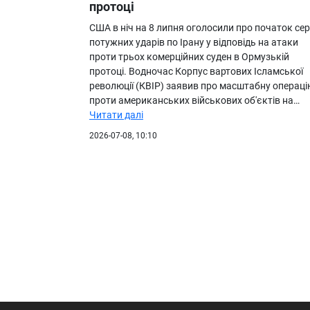
протоці
США в ніч на 8 липня оголосили про початок сері
потужних ударів по Ірану у відповідь на атаки
проти трьох комерційних суден в Ормузькій
протоці. Водночас Корпус вартових Ісламської
революції (КВІР) заявив про масштабну операці
проти американських військових об'єктів на…
Читати далі
2026-07-08, 10:10