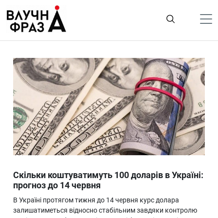
К
содержимому
Політика
Гроші
Життя
Лайфстайл
ТехноНаука
Людина
Корисності
Скільки коштуватимуть 100 доларів в Україні:
Ukraine
прогноз до 14 червня
Про нас
В Україні протягом тижня до 14 червня курс долара
залишатиметься відносно стабільним завдяки контролю