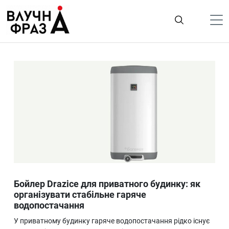
К
содержимому
Політика
Гроші
Життя
Лайфстайл
ТехноНаука
Людина
Корисності
Бойлер Drazice для приватного будинку: як
Ukraine
організувати стабільне гаряче
водопостачання
Про нас
У приватному будинку гаряче водопостачання рідко існує