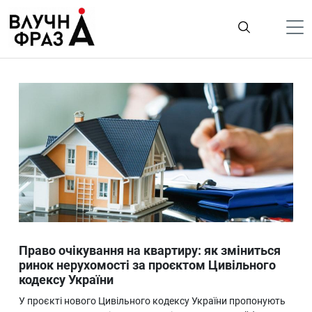
К
содержимому
Політика
Гроші
Життя
Лайфстайл
ТехноНаука
Людина
Корисності
Право очікування на квартиру: як зміниться
Ukraine
ринок нерухомості за проєктом Цивільного
кодексу України
Про нас
У проєкті нового Цивільного кодексу України пропонують