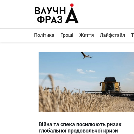
К
содержимому
Політика
Гроші
Життя
Лайфстайл
Т
Політика
Гроші
Життя
Лайфстайл
ТехноНаука
Людина
Корисності
Ukraine
Війна та спека посилюють ризик
Про нас
глобальної продовольчої кризи