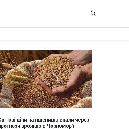
Світові ціни на пшеницю впали через
прогнози врожаю в Чорномор’ї