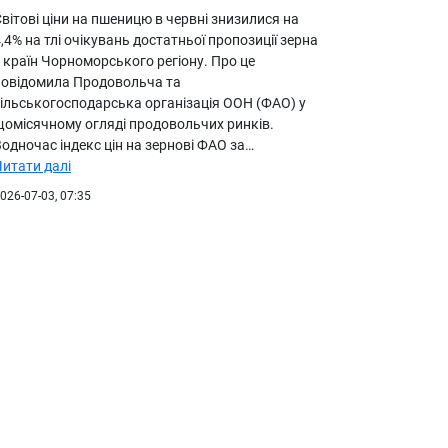
вітові ціни на пшеницю в червні знизилися на
,4% на тлі очікувань достатньої пропозиції зерна
 країн Чорноморського регіону. Про це
повідомила Продовольча та
сільськогосподарська організація ООН (ФАО) у
щомісячному огляді продовольчих ринків.
одночас індекс цін на зернові ФАО за…
Читати далі
026-07-03, 07:35