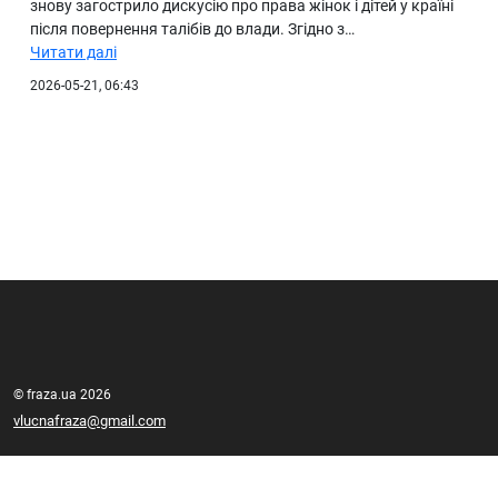
знову загострило дискусію про права жінок і дітей у країні
після повернення талібів до влади. Згідно з…
Читати далі
2026-05-21, 06:43
© fraza.ua 2026
vlucnafraza@gmail.com