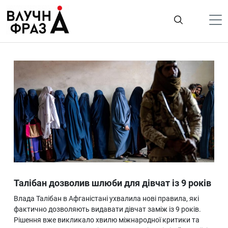
К
содержимому
Політика
Гроші
Життя
Лайфстайл
ТехноНаука
Людина
Корисності
Талібан дозволив шлюби для дівчат із 9 років
Ukraine
Влада Талібан в Афганістані ухвалила нові правила, які
Про нас
фактично дозволяють видавати дівчат заміж із 9 років.
Рішення вже викликало хвилю міжнародної критики та