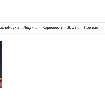
ехноНаука
Людина
Корисності
Ukraine
Про нас