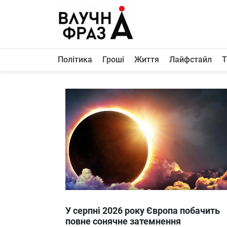
К
содержимому
Політика
Гроші
Життя
Лайфстайл
Т
Політика
Гроші
Життя
Лайфстайл
ТехноНаука
Людина
Корисності
Ukraine
У серпні 2026 року Європа побачить
Про нас
повне сонячне затемнення