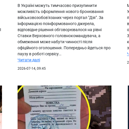
В Україні можуть тимчасово призупинити
М
можливість оформлення нового бронювання
У
військовозобов'язаних через портал "Дія". За
п
інформацією поінформованого джерела,
І
відповідне рішення обговорювалося на рівні
о
Ставки Верховного головнокомандувача, а
обмеження може набути чинності після
офіційного оголошення. Попередньо йдеться про
з
паузу в роботі сервісу…
Читати далі
2
2026-07-14, 09:45