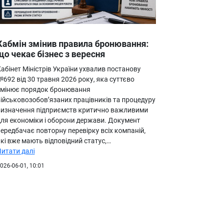
Кабмін змінив правила бронювання:
що чекає бізнес з вересня
абінет Міністрів України ухвалив постанову
692 від 30 травня 2026 року, яка суттєво
змінює порядок бронювання
військовозобов’язаних працівників та процедуру
визначення підприємств критично важливими
для економіки і оборони держави. Документ
ередбачає повторну перевірку всіх компаній,
кі вже мають відповідний статус,…
Читати далі
026-06-01, 10:01