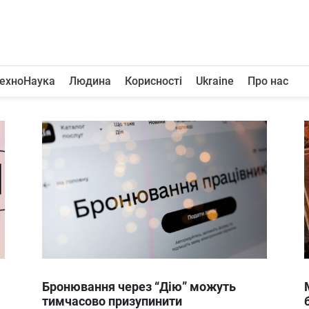
ехноНаука
Людина
Корисності
Ukraine
Про нас
Бронювання через “Дію” можуть
тимчасово призупинити