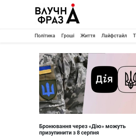
К
содержимому
Політика
Гроші
Життя
Лайфстайл
Т
Політика
Гроші
Життя
Лайфстайл
ТехноНаука
Людина
Корисності
Ukraine
Бронювання через «Дію» можуть
Про нас
призупинити з 8 серпня