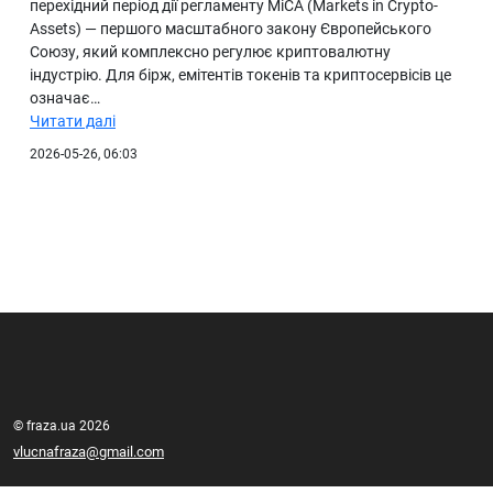
перехідний період дії регламенту MiCA (Markets in Crypto-
Assets) — першого масштабного закону Європейського
Союзу, який комплексно регулює криптовалютну
індустрію. Для бірж, емітентів токенів та криптосервісів це
означає…
Читати далі
2026-05-26, 06:03
© fraza.ua 2026
vlucnafraza@gmail.com