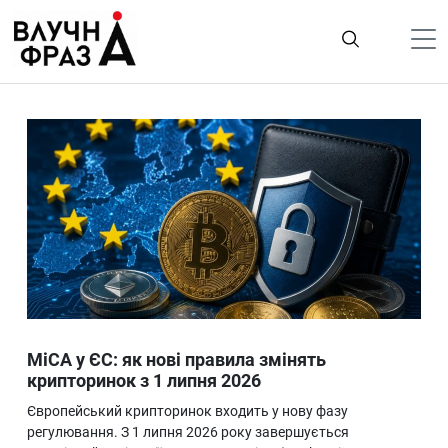
К
содержимому
Політика
Гроші
Життя
Лайфстайл
ТехноНаука
Людина
Корисності
MiCA у ЄС: як нові правила змінять
Ukraine
крипторинок з 1 липня 2026
Про нас
Європейський крипторинок входить у нову фазу
регулювання. З 1 липня 2026 року завершується