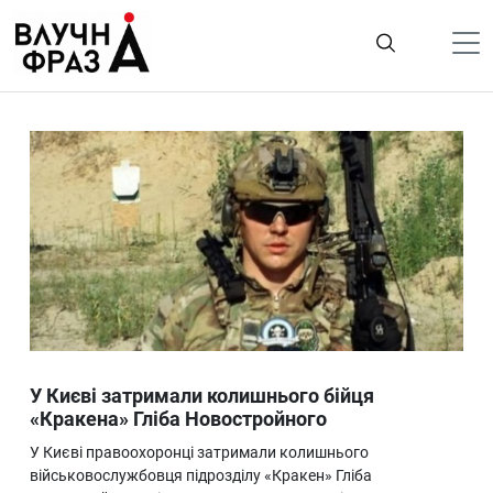
К
содержимому
Політика
Гроші
Життя
Лайфстайл
ТехноНаука
Людина
Корисності
У Києві затримали колишнього бійця
Ukraine
«Кракена» Гліба Новостройного
Про нас
У Києві правоохоронці затримали колишнього
військовослужбовця підрозділу «Кракен» Гліба