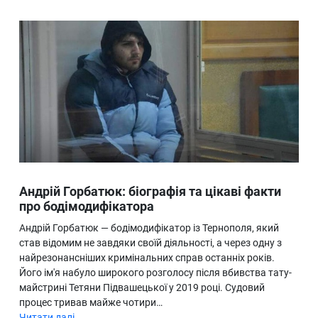
Андрій Горбатюк: біографія та цікаві факти
про бодімодифікатора
Андрій Горбатюк — бодімодифікатор із Тернополя, який
став відомим не завдяки своїй діяльності, а через одну з
найрезонансніших кримінальних справ останніх років.
Його ім'я набуло широкого розголосу після вбивства тату-
майстрині Тетяни Підвашецької у 2019 році. Судовий
процес тривав майже чотири…
Читати далі