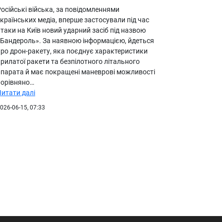
осійські війська, за повідомленнями
країнських медіа, вперше застосували під час
таки на Київ новий ударний засіб під назвою
«Бандероль». За наявною інформацією, йдеться
про дрон-ракету, яка поєднує характеристики
рилатої ракети та безпілотного літального
апарата й має покращені маневрові можливості
порівняно…
Читати далі
026-06-15, 07:33