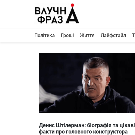
К
содержимому
Політика
Гроші
Життя
Лайфстайл
Т
Політика
Гроші
Життя
Лайфстайл
ТехноНаука
Людина
Корисності
Ukraine
Денис Штілерман: біографія та цікаві
Про нас
факти про головного конструктора