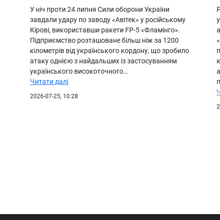
У ніч проти 24 липня Сили оборони України
Р
завдали удару по заводу «Авітек» у російському
у
Кірові, використавши ракети FP-5 «Фламінго».
а
Підприємство розташоване більш ніж за 1200
кілометрів від українського кордону, що зробило
атаку однією з найдальших із застосуванням
к
українського високоточного…
Читати далі
2026-07-25, 10:28
2