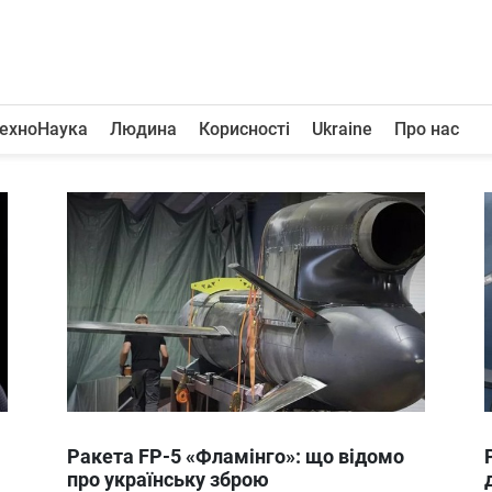
ехноНаука
Людина
Корисності
Ukraine
Про нас
Ракета FP-5 «Фламінго»: що відомо
про українську зброю